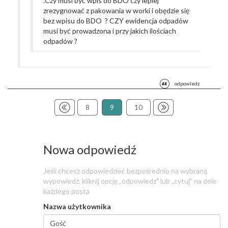
.Czy musi być wpis do BDO czy lepiej
zrezygnować z pakowania w worki i obędzie się
bez wpisu do BDO ? CZY ewidencja odpadów
musi być prowadzona i przy jakich ilościach
odpadów ?
odpowiedz
8
9
10
Nowa odpowiedź
Jeśli chcesz odpowiedzieć bezpośrednio na wybraną
wypowiedź, kliknij opcję „odpowiedz” lub „cytuj” na dole
każdego posta
Nazwa użytkownika
Nazwa