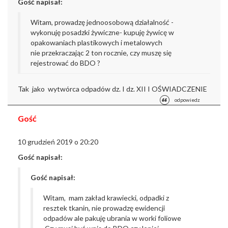
Gość napisał:
Witam, prowadzę jednoosobową
działalność -
wykonuję posadzki żywiczne- kupuję żywicę w
opakowaniach plastikowych i metalowych
nie
przekraczając 2 ton rocznie, czy muszę się
rejestrować do BDO ?
Tak jako wytwórca odpadów dz. I dz. XII I OŚWIADCZENIE
odpowiedz
Gość
10 grudzień 2019 o 20:20
Gość napisał:
Gość napisał:
Witam, mam zakład krawiecki, odpadki z
resztek tkanin, nie prowadzę ewidencji
odpadów ale pakuję ubrania w worki foliowe