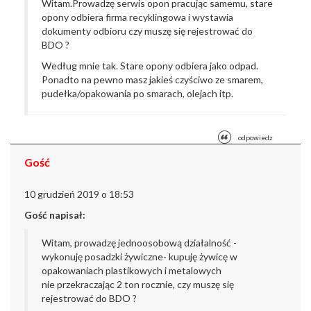
Witam.
Prowadzę serwis opon pracując samemu, stare
opony odbiera firma recyklingowa i wystawia
dokumenty odbioru czy muszę się rejestrować do
BDO ?
Według mnie tak. Stare opony odbiera jako odpad.
Ponadto na pewno masz jakieś czyściwo ze smarem,
pudełka/opakowania po smarach, olejach itp.
odpowiedz
Gość
10 grudzień 2019 o 18:53
Gość napisał:
Witam, prowadzę jednoosobową
działalność -
wykonuję posadzki żywiczne- kupuję żywicę w
opakowaniach plastikowych i metalowych
nie
przekraczając 2 ton rocznie, czy muszę się
rejestrować do BDO ?