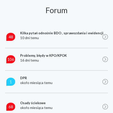
Forum
Kilka pytań odnośnie BDO , sprawozdania i ewidencji
48
10 dni temu
Problemy, błędy w KPO/KPOK
106
16 dni temu
DPR
1
około miesiąca temu
Osady ściekowe
68
około miesiąca temu