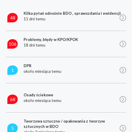
Kilka pytań odnośnie BDO , sprawozdania i ewidencji
48
11 dni temu
Problemy, błędy w KPO/KPOK
106
18 dni temu
DPR
1
około miesiąca temu
Osady ściekowe
68
około miesiąca temu
Tworzywa sztuczne / opakowania z tworzyw
sztucznych w BDO
5
około 2 miesiące temu