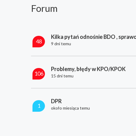
Forum
Kilka pytań odnośnie BDO , sprawo
48
9 dni temu
Problemy, błędy w KPO/KPOK
106
15 dni temu
DPR
1
około miesiąca temu