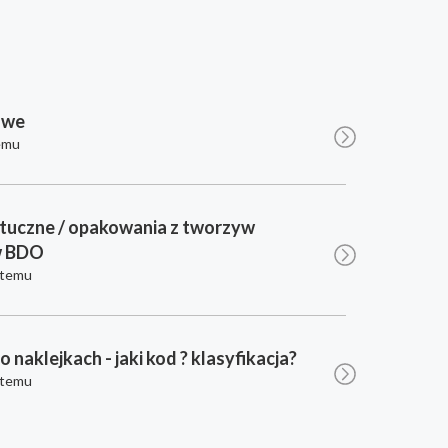
owe
emu
tuczne / opakowania z tworzyw
w BDO
 temu
po naklejkach - jaki kod ? klasyfikacja?
 temu