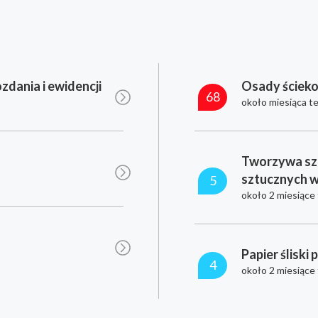
zdania i ewidencji
Osady ściek
68
około miesiąca t
Tworzywa sz
sztucznych 
5
około 2 miesiące
Papier śliski 
4
około 2 miesiące