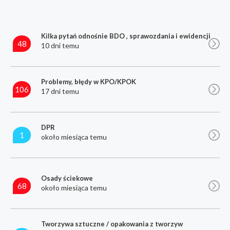
Kilka pytań odnośnie BDO , sprawozdania i ewidencji
48
10 dni temu
Problemy, błędy w KPO/KPOK
106
17 dni temu
DPR
1
około miesiąca temu
Osady ściekowe
68
około miesiąca temu
Tworzywa sztuczne / opakowania z tworzyw