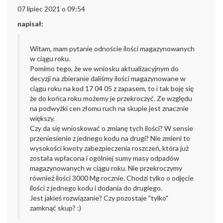
07 lipiec 2021 o 09:54
napisał:
Witam, mam pytanie odnoście ilości magazynowanych
w ciągu roku.
Pomimo tego, że we wniosku aktualizacyjnym do
decyzji na zbieranie daliśmy ilości magazynowane w
ciągu roku na kod 17 04 05 z zapasem, to i tak boję się
że do końca roku możemy je przekroczyć. Ze względu
na podwyżki cen złomu ruch na skupie jest znacznie
większy.
Czy da się wnioskować o zmianę tych ilości? W sensie
przeniesienie z jednego kodu na drugi? Nie zmieni to
wysokości kwoty zabezpieczenia roszczeń, która już
została wpłacona i ogólniej sumy masy odpadów
magazynowanych w ciągu roku. Nie przekroczymy
również ilości 3000 Mg rocznie. Chodzi tylko o odjęcie
ilości z jednego kodu i dodania do drugiego.
Jest jakieś rozwiązanie? Czy pozostaje "tylko"
zamknąć skup? :)