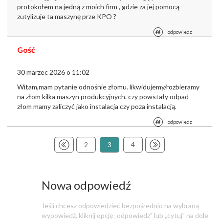
protokołem na jedną z moich firm , gdzie za jej pomocą
zutylizuje ta maszynę prze KPO ?
odpowiedz
Gość
30 marzec 2026 o 11:02
Witam,
mam pytanie odnośnie złomu. likwidujemy/rozbieramy
na złom kilka maszyn produkcyjnych. czy powstały odpad
złom mamy zaliczyć jako instalacja czy poza instalacją.
odpowiedz
2
3
4
Nowa odpowiedź
Jeśli chcesz odpowiedzieć bezpośrednio na wybraną
wypowiedź, kliknij opcję „odpowiedz” lub „cytuj” na dole