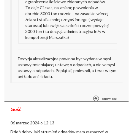
ograniczenia ilościowe zbieranych odpadów.
To daje Ci czas, na zmianę pozwolenia w
obrebie 3000 ton rocznie - na zasadzie wiecej
żelaza i stali a mniej czegoś innego ( wydaje
starosta) lub zwiększasz ilości roczne powyżej
3000 ton ( ta decyzja administracyjna leży w
kompetencji Marszałka)
Decyzja aktualizacyjna powinna byc wydana w mysl
ustawy zmieniajacej ustawę o odpadach, a nie w mysl
ustawy o odpadach. Poplątali, pmieszali, a teraz w tym
ani ładu ani składu.
odpowiedz
Gość
06 marzec 2024 o 12:13
Dzień dobry,
Jaki strumień odpadów mam zaznaczyć w