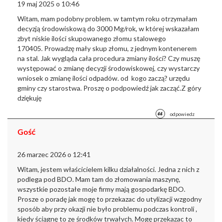
19 maj 2025 o 10:46
Witam, mam podobny problem. w tamtym roku otrzymałam
decyzją środowiskową do 3000 Mg/rok, w której wskazałam
zbyt niskie ilości skupowanego złomu stalowego
170405.
Prowadzę mały skup złomu, z jednym kontenerem
na stal. Jak wygląda cała procedura zmiany ilości? Czy muszę
występować o zmianę decyzji środowiskowej, czy wystarczy
wniosek o zmianę ilości odpadów. od kogo zaczą? urzędu
gminy czy starostwa. Proszę o podpowiedź jak zacząć.
Z góry
dziękuję
odpowiedz
Gość
26 marzec 2026 o 12:41
Witam, jestem właścicielem kilku działalności. Jedna z nich z
podlega pod BDO. Mam tam do złomowania maszynę,
wszystkie pozostałe moje firmy mają gospodarkę BDO.
Prosze o poradę jak mogę to przekazac do utylizacji wzgodny
sposób aby przy okazji nie było problemu podczas kontroli ,
kiedy ściągnę to ze środków trwałych. Mogę przekazac to