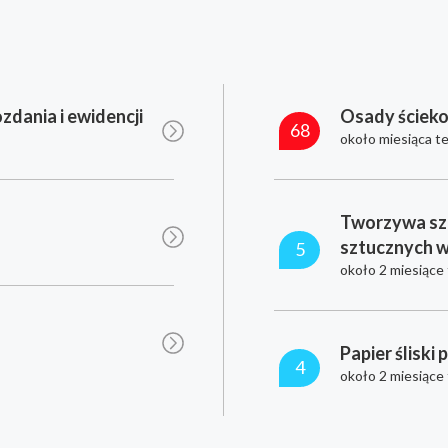
zdania i ewidencji
Osady ściek
68
około miesiąca t
Tworzywa sz
sztucznych 
5
około 2 miesiące
Papier śliski 
4
około 2 miesiące