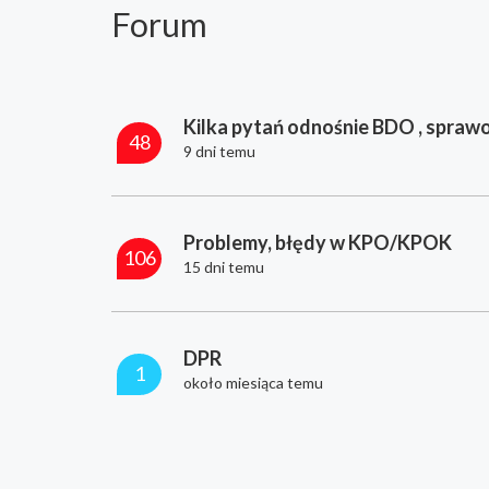
Forum
Kilka pytań odnośnie BDO , sprawo
48
9 dni temu
Problemy, błędy w KPO/KPOK
106
15 dni temu
DPR
1
około miesiąca temu