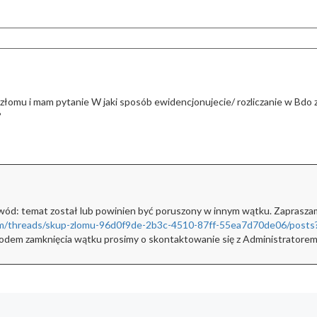
 złomu i mam pytanie
W jaki sposób ewidencjonujecie/ rozliczanie w Bdo 
?
ód: temat został lub powinien być poruszony w innym wątku.
Zapraszam
rum/threads/skup-zlomu-96d0f9de-2b3c-4510-87ff-55ea7d70de06/post
owodem zamknięcia wątku prosimy o skontaktowanie się z Administratore