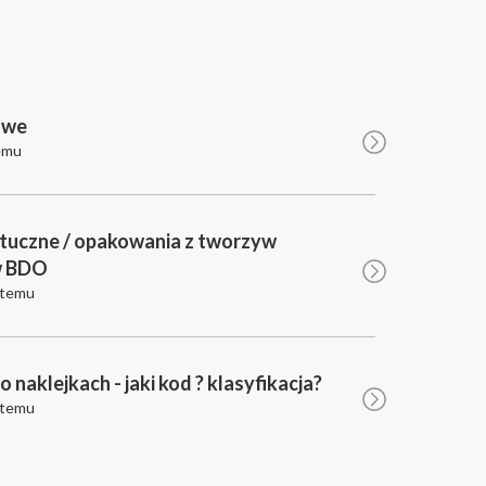
owe
emu
tuczne / opakowania z tworzyw
w BDO
 temu
po naklejkach - jaki kod ? klasyfikacja?
 temu