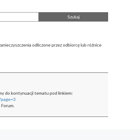
Szukaj
zanieczyszczenia odliczone
przez odbiorcę lub różnice
y do kontynuacji tematu pod linkiem:
s?page=3
m Forum.