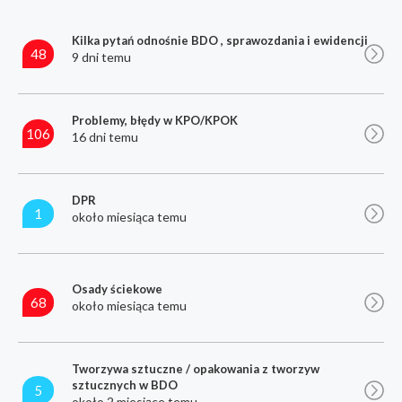
Kilka pytań odnośnie BDO , sprawozdania i ewidencji
48
9 dni temu
Problemy, błędy w KPO/KPOK
106
16 dni temu
DPR
1
około miesiąca temu
Osady ściekowe
68
około miesiąca temu
Tworzywa sztuczne / opakowania z tworzyw
sztucznych w BDO
5
około 2 miesiące temu