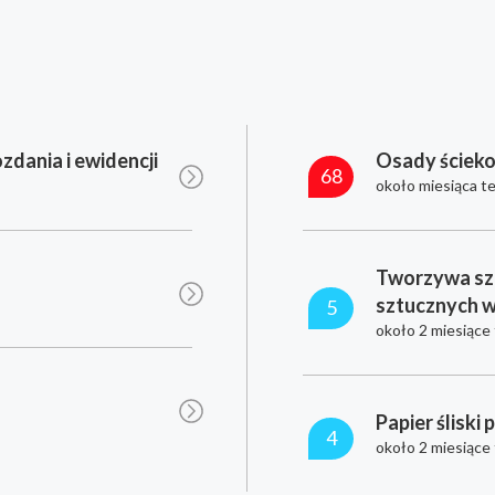
zdania i ewidencji
Osady ściek
68
około miesiąca t
Tworzywa sz
sztucznych 
5
około 2 miesiące
Papier śliski 
4
około 2 miesiące