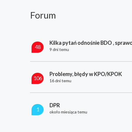
Forum
Kilka pytań odnośnie BDO , sprawo
48
9 dni temu
Problemy, błędy w KPO/KPOK
106
16 dni temu
DPR
1
około miesiąca temu