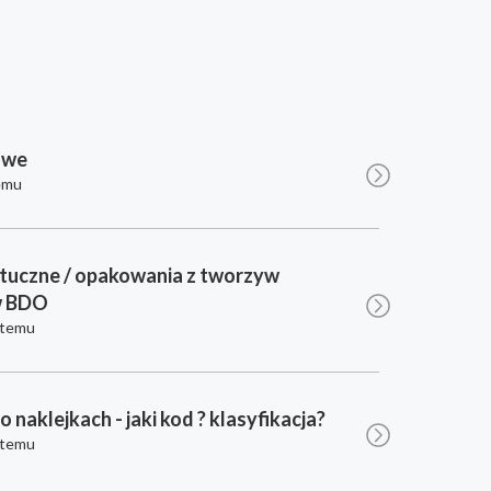
owe
emu
tuczne / opakowania z tworzyw
w BDO
 temu
po naklejkach - jaki kod ? klasyfikacja?
 temu