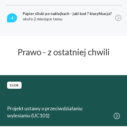
Papier śliski po naklejkach - jaki kod ? klasyfikacja?
4
około 2 miesiące temu
Prawo - z ostatniej chwili
EUDR
Projekt ustawy o przeciwdziałaniu
wylesianiu (UC101)