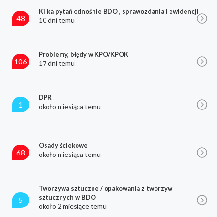
Kilka pytań odnośnie BDO , sprawozdania i ewidencji
48
10 dni temu
Problemy, błędy w KPO/KPOK
106
17 dni temu
DPR
1
około miesiąca temu
Osady ściekowe
68
około miesiąca temu
Tworzywa sztuczne / opakowania z tworzyw
sztucznych w BDO
5
około 2 miesiące temu